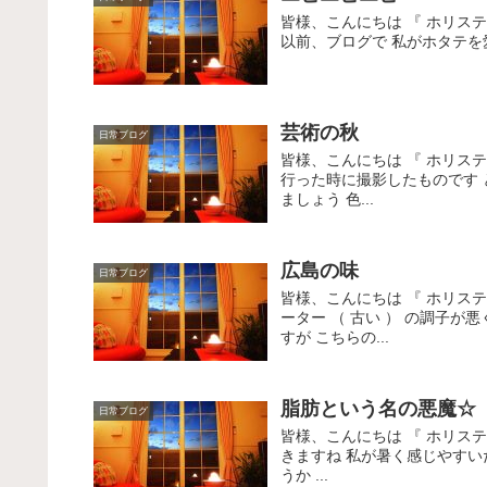
皆様、こんにちは 『 ホリス
以前、ブログで 私がホタテを愛
芸術の秋
日常ブログ
皆様、こんにちは 『 ホリス
行った時に撮影したものです
ましょう 色...
広島の味
日常ブログ
皆様、こんにちは 『 ホリス
ーター （ 古い ） の調子
すが こちらの...
脂肪という名の悪魔☆
日常ブログ
皆様、こんにちは 『 ホリス
きますね 私が暑く感じやす
うか ...