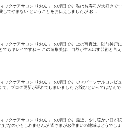
ティックケアサロン りおん 』 の岸田です 私はお寿司が大好きです
してやまない ということをお伝えしましたが お...
ティックケアサロン りおん 』 の岸田です 上の写真は、以前神戸に
 とてもキレイですね～ この造形美は、自然が生み出す芸術と言え
ティックケアサロン りおん 』 の岸田です 少々パーソナルコンピュ
が悪くて、ブログ更新が遅れてしまいました お詫びといってはなんで
ティックケアサロン りおん 』 の岸田です 最近、少し暖かい日が続
いだけなのかもしれませんが 皆さまがお住まいの地域はどうでしょ