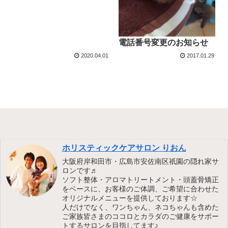
電話番号変更のお知らせ
2020.04.01
2017.01.29
ホリスティックケアサロン りおん
大阪府岸和田市・広島市安佐南区祇園の隠れ家サ
ロンです♬
ソフト整体・アロマトリートメント・頭蓋骨矯正
をベースに、お客様のご体調、ご希望に合わせた
オリジナルメニューを提供しております☆
人だけでなく、ワンちゃん、ネコちゃんも含めた
ご家族皆さまのココロとカラダのご健康をサポー
トするサロンを目指してます♪