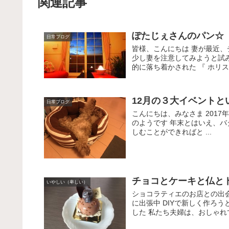
関連記事
ぽたじぇさんのパン☆
日常ブログ
皆様、こんにちは 妻が最近
少し妻を注意してみようと試
的に落ち着かされた 『 ホリス
12月の３大イベントと
日常ブログ
こんにちは、みなさま 201
のようです 年末とはいえ、
しむことができればと ...
チョコとケーキと仏と
いやしい（卑しい）
ショコラティエのお店との出
に出張中 DIYで新しく作ろ
した 私たち夫婦は、おしゃれで