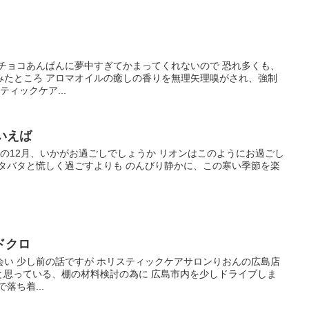
、チョコあんぱんに夢中すぎてかまってくれないので 恐れ多くも、
みたところ アロマオイルの癒しの香りを無理矢理嗅がされ、強制
ティックケア...
いえば
7年の12月、いかがお過ごしでしょうか リオンはこのようにお過ごし
バタバタと慌しく過ごすよりも のんびり静かに、この寒い季節を楽
ドクロ
会い 少し前の話ですが ホリスティックケアサロンりおんの広島店
うと思っている、棚の材料検討の為に 広島市内を少しドライブしま
落ち着...