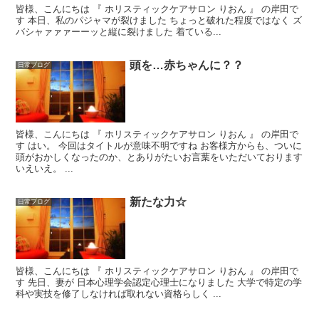
皆様、こんにちは 『 ホリスティックケアサロン りおん 』 の岸田で
す 本日、私のパジャマが裂けました ちょっと破れた程度ではなく ズ
バシャァァァーーッと縦に裂けました 着ている...
頭を…赤ちゃんに？？
日常ブログ
皆様、こんにちは 『 ホリスティックケアサロン りおん 』 の岸田で
す はい。 今回はタイトルが意味不明ですね お客様方からも、ついに
頭がおかしくなったのか、とありがたいお言葉をいただいております
いえいえ。 ...
新たな力☆
日常ブログ
皆様、こんにちは 『 ホリスティックケアサロン りおん 』 の岸田で
す 先日、妻が 日本心理学会認定心理士になりました 大学で特定の学
科や実技を修了しなければ取れない資格らしく ...