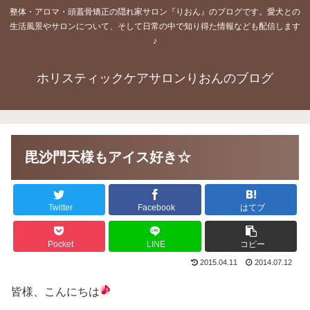
整体・アロマ・頭蓋骨矯正の隠れ家サロン『りおん』のブログです。愛犬との
生活風景やサロンについて、そして日常の中で知り得た情報なども配信します
♪
ホリスティックケアサロンりおんのブログ
毘沙門天様もアイス好き☆
Twitter
Facebook
はてブ
Pocket
LINE
コピー
2015.04.11
2014.07.12
皆様、こんにちは