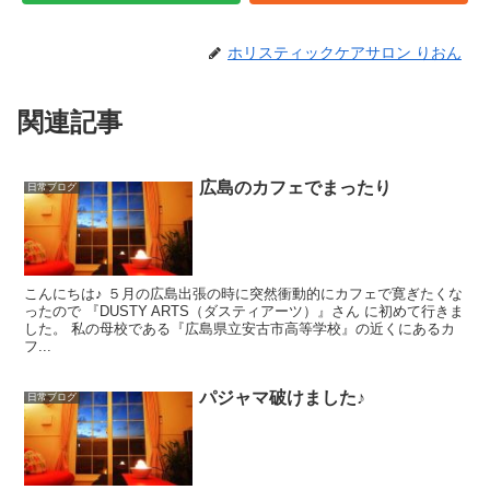
ホリスティックケアサロン りおん
関連記事
広島のカフェでまったり
日常ブログ
こんにちは♪ ５月の広島出張の時に突然衝動的にカフェで寛ぎたくな
ったので 『DUSTY ARTS（ダスティアーツ）』さん に初めて行きま
した。 私の母校である『広島県立安古市高等学校』の近くにあるカ
フ...
パジャマ破けました♪
日常ブログ