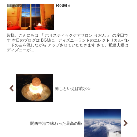
BGM♬
日常ブログ
皆様、こんにちは 『 ホリスティックケアサロン りおん 』 の岸田で
す 本日のブログは BGMに、ディズニーランドのエレクトリカルパレ
ードの曲を流しながら アップさせていただきます さて、私達夫婦は
ディズニーが...
癒しといえば噴水☆
関西空港で味わった最高の恥