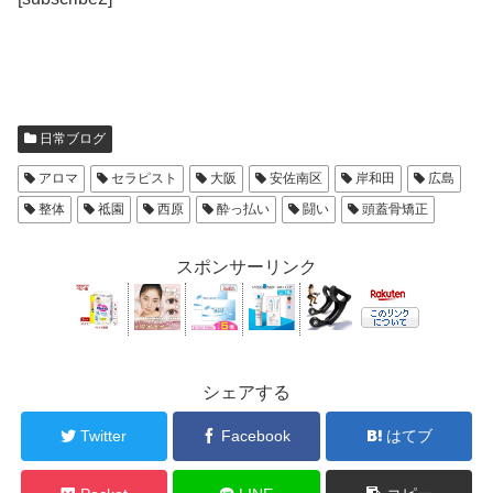
日常ブログ
アロマ
セラピスト
大阪
安佐南区
岸和田
広島
整体
祗園
西原
酔っ払い
闘い
頭蓋骨矯正
スポンサーリンク
シェアする
Twitter
Facebook
はてブ