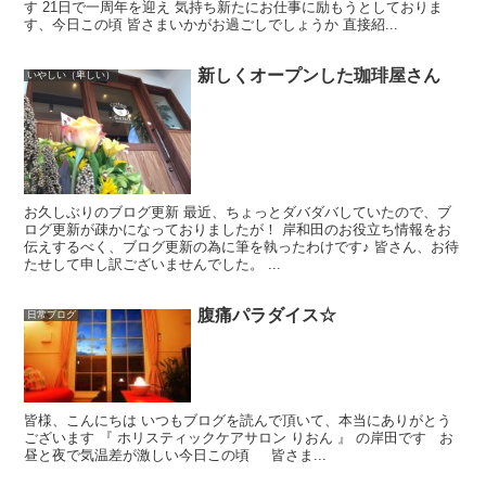
す 21日で一周年を迎え 気持ち新たにお仕事に励もうとしておりま
す、今日この頃 皆さまいかがお過ごしでしょうか 直接紹...
新しくオープンした珈琲屋さん
いやしい（卑しい）
お久しぶりのブログ更新 最近、ちょっとダバダバしていたので、ブ
ログ更新が疎かになっておりましたが！ 岸和田のお役立ち情報をお
伝えするべく、ブログ更新の為に筆を執ったわけです♪ 皆さん、お待
たせして申し訳ございませんでした。 ...
腹痛パラダイス☆
日常ブログ
皆様、こんにちは いつもブログを読んで頂いて、本当にありがとう
ございます 『 ホリスティックケアサロン りおん 』 の岸田です お
昼と夜で気温差が激しい今日この頃 皆さま...