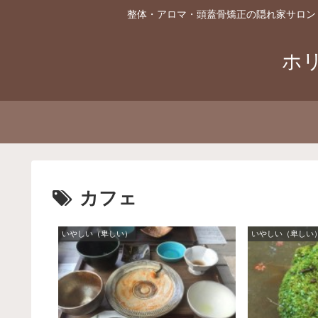
整体・アロマ・頭蓋骨矯正の隠れ家サロン
ホ
カフェ
いやしい（卑しい）
いやしい（卑しい