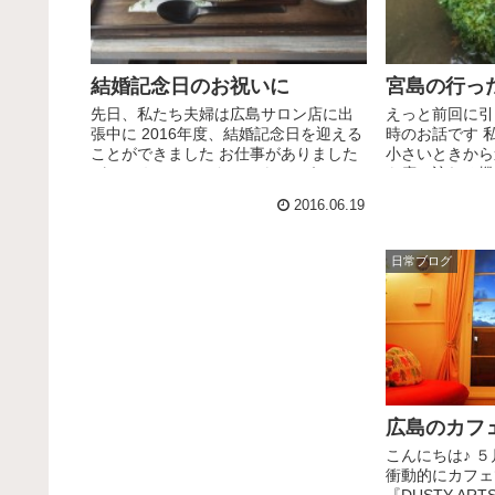
結婚記念日のお祝いに
宮島の行っ
先日、私たち夫婦は広島サロン店に出
えっと前回に引
張中に 2016年度、結婚記念日を迎える
時のお話です 
ことができました お仕事がありました
小さいときから
が、せめてランチだけでもということ
も度々訪れる機
で… 『WOODPRO』さんに行ってみま
団行動だと、ど
2016.06.19
した メニュー表がオシャ...
がありますよね
とが...
日常ブログ
広島のカフ
こんにちは♪ 
衝動的にカフェ