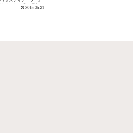
RTS（ダスティアーツ）』
行きました。 私の母校で
2015.05.31
安古市高等学校』の近