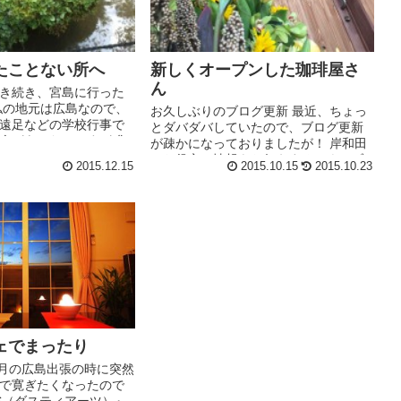
たことない所へ
新しくオープンした珈琲屋さ
ん
き続き、宮島に行った
私の地元は広島なので、
お久しぶりのブログ更新 最近、ちょっ
遠足などの学校行事で
とダバダバしていたので、ブログ更新
会があったのですが 集
が疎かになっておりましたが！ 岸和田
うしても行かない場所
のお役立ち情報をお伝えするべく、ブ
2015.12.15
2015.10.15
2015.10.23
 今回は今まで行ったこ
ログ更新の為に筆を執ったわけです♪ 皆
さん、お待たせして申し訳ございませ
んでした。 ...
ェでまったり
５月の広島出張の時に突然
で寛ぎたくなったので