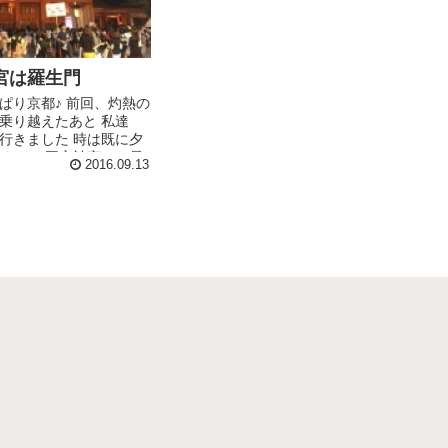
宮は羅生門
ぱり京都♪ 前回、灼熱の
乗り越えたあと 私達
行きました 時は既に夕
くなり、平安神宮はお昼
2016.09.13
せ始めます 実はこの日