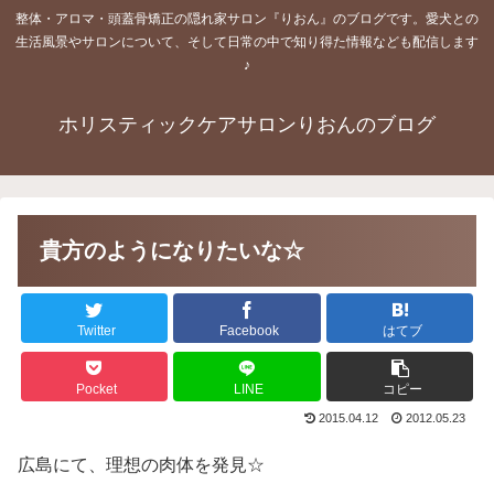
整体・アロマ・頭蓋骨矯正の隠れ家サロン『りおん』のブログです。愛犬との
生活風景やサロンについて、そして日常の中で知り得た情報なども配信します
♪
ホリスティックケアサロンりおんのブログ
貴方のようになりたいな☆
Twitter
Facebook
はてブ
Pocket
LINE
コピー
2015.04.12
2012.05.23
広島にて、理想の肉体を発見☆