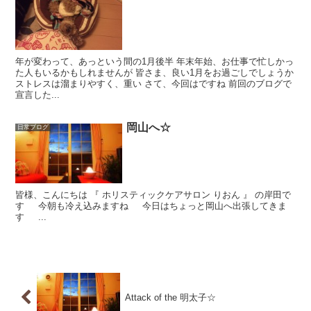
年が変わって、あっという間の1月後半 年末年始、お仕事で忙しかっ
た人もいるかもしれませんが 皆さま、良い1月をお過ごしでしょうか
ストレスは溜まりやすく、重い さて、今回はですね 前回のブログで
宣言した...
岡山へ☆
日常ブログ
皆様、こんにちは 『 ホリスティックケアサロン りおん 』 の岸田で
す 今朝も冷え込みますね 今日はちょっと岡山へ出張してきま
す ...
Attack of the 明太子☆