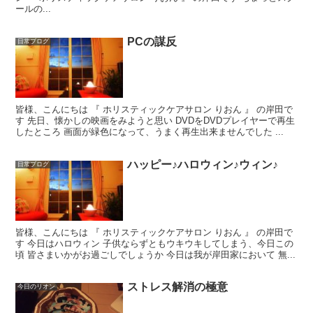
ールの...
PCの謀反
日常ブログ
皆様、こんにちは 『 ホリスティックケアサロン りおん 』 の岸田で
す 先日、懐かしの映画をみようと思い DVDをDVDプレイヤーで再生
したところ 画面が緑色になって、うまく再生出来ませんでした ...
ハッピー♪ハロウィン♪ウィン♪
日常ブログ
皆様、こんにちは 『 ホリスティックケアサロン りおん 』 の岸田で
す 今日はハロウィン 子供ならずともウキウキしてしまう、今日この
頃 皆さまいかがお過ごしでしょうか 今日は我が岸田家において 無...
ストレス解消の極意
今日のリオン