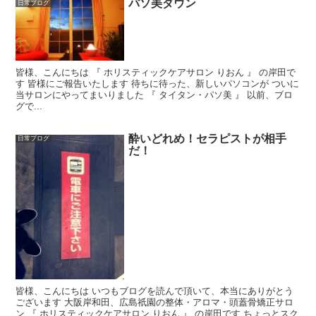
パソ美ダウン
日常ブログ
皆様、こんにちは 『 ホリスティックケアサロン りおん 』 の岸田で
す 皆様にご報告いたします 待ちに待った、新しいパソコンが ついに
当サロンにやってまいりました 『 タイタン・パソ美 』 以前、ブロ
グで...
酔いどれめ！セラピストが相手
日常ブログ
だ！
皆様、こんにちは いつもブログを読んで頂いて、本当にありがとう
ございます 大阪岸和田、広島祇園の整体・アロマ・頭蓋骨矯正サロ
ン 『 ホリスティックケアサロン りおん 』 の岸田です ちょっとスク