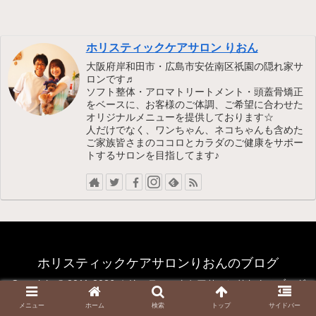
ホリスティックケアサロン りおん
大阪府岸和田市・広島市安佐南区祇園の隠れ家サ
ロンです♬
ソフト整体・アロマトリートメント・頭蓋骨矯正
をベースに、お客様のご体調、ご希望に合わせた
オリジナルメニューを提供しております☆
人だけでなく、ワンちゃん、ネコちゃんも含めた
ご家族皆さまのココロとカラダのご健康をサポー
トするサロンを目指してます♪
ホリスティックケアサロンりおんのブログ
Copyright © 2011-2026 ホリスティックケアサロンりおんのブログ
All Rights Reserved.
メニュー
ホーム
検索
トップ
サイドバー