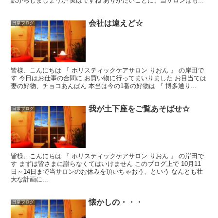
訳からしましょうか 実はですね ありがたいことに、当サロンはも...
会社は違えど☆
日常ブログ
皆様、こんにちは 『 ホリスティックケアサロン りおん 』 の岸田で
す 今日はお仕事の合間に お買い物に行ってまいりました お目当ては
妻の好物、チョコあんぱん 本当は今の1番の好物は 『 博多通り...
我が土下座をご覧あそばせ☆
日常ブログ
皆様、こんにちは 『 ホリスティックケアサロン りおん 』 の岸田で
す まずは皆さまに謝らなくてはいけません このブログ上で 10月11
日～14日まで当サロンのお休みを頂いちゃおう、という なんとも壮
大な計画に...
懐かしの・・・
日常ブログ