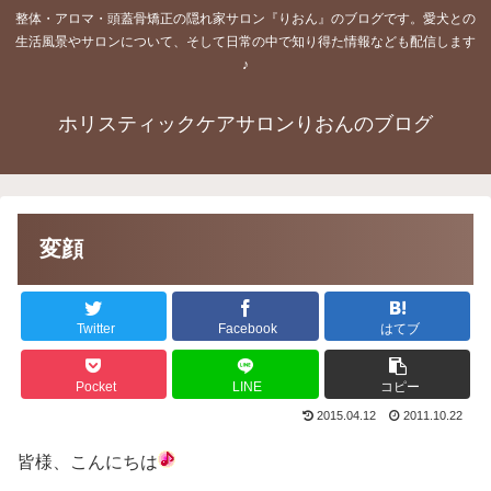
整体・アロマ・頭蓋骨矯正の隠れ家サロン『りおん』のブログです。愛犬との
生活風景やサロンについて、そして日常の中で知り得た情報なども配信します
♪
ホリスティックケアサロンりおんのブログ
変顔
Twitter
Facebook
はてブ
Pocket
LINE
コピー
2015.04.12
2011.10.22
皆様、こんにちは